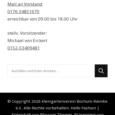
Mail an Vorstand
0176 34851670
erreichbar von 09.00 bis 18.00 Uhr
stellv. Vorsitzender:
Michael von Erckert
0152-53409481
Suchst
du
nach
etwas?
© Copyright 2026
Kleingartenverein Bochum-Riemke
e.V.
. Alle Rechte vorbehalten.
Hello Fashion |
Entwickelt von
Blossom Themes
. Präsentiert von