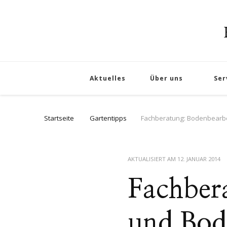
Aktuelles
Über uns
Ser
Startseite
Gartentipps
Fachberatung: Bodenbearb
AKTUALISIERT AM
12. JANUAR 2014
Fachber
und Bod