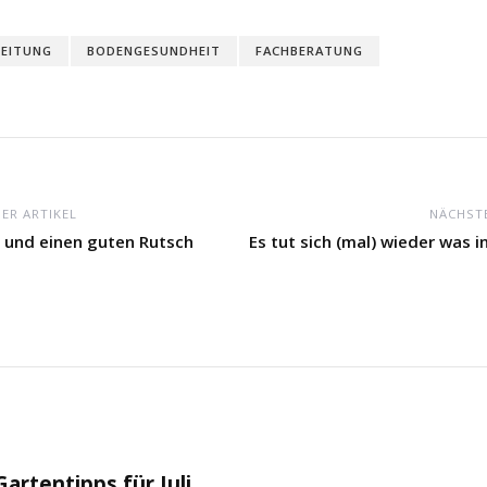
EITUNG
BODENGESUNDHEIT
FACHBERATUNG
ER ARTIKEL
NÄCHSTE
 und einen guten Rutsch
Es tut sich (mal) wieder was i
Gartentipps für Juli