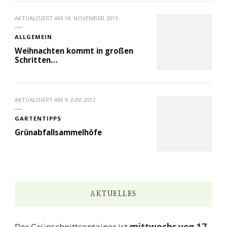
AKTUALISIERT AM
14. NOVEMBER 2015
ALLGEMEIN
Weihnachten kommt in großen
Schritten…
AKTUALISIERT AM
9. JUNI 2012
GARTENTIPPS
Grünabfallsammelhöfe
AKTUELLES
Der Grünschnittcontainer ist
mittwochs von 17