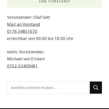
DER VORSTAND
Vorsitzender: Olaf Sett
Mail an Vorstand
0176 34851670
erreichbar von 09.00 bis 18.00 Uhr
stellv. Vorsitzender:
Michael von Erckert
0152-53409481
Suchst
du
nach
etwas?