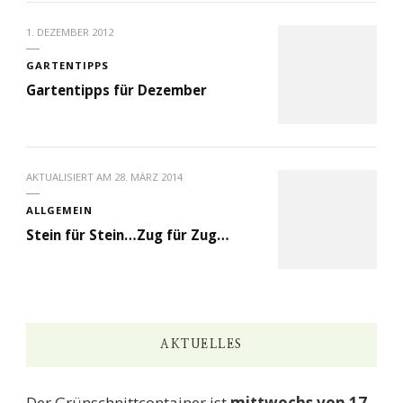
1. DEZEMBER 2012
GARTENTIPPS
Gartentipps für Dezember
AKTUALISIERT AM
28. MÄRZ 2014
ALLGEMEIN
Stein für Stein…Zug für Zug…
AKTUELLES
Der Grünschnittcontainer ist
mittwochs von 17