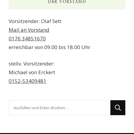
DER VORSTAND
Vorsitzender: Olaf Sett
Mail an Vorstand
0176 34851670
erreichbar von 09.00 bis 18.00 Uhr
stellv. Vorsitzender:
Michael von Erckert
0152-53409481
Suchst
du
nach
etwas?