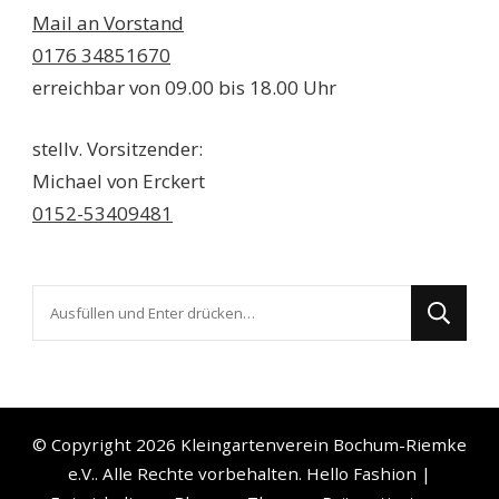
Mail an Vorstand
0176 34851670
erreichbar von 09.00 bis 18.00 Uhr
stellv. Vorsitzender:
Michael von Erckert
0152-53409481
Suchst
du
nach
etwas?
© Copyright 2026
Kleingartenverein Bochum-Riemke
e.V.
. Alle Rechte vorbehalten.
Hello Fashion |