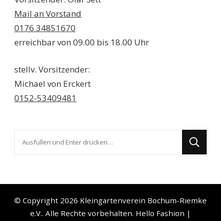
Mail an Vorstand
0176 34851670
erreichbar von 09.00 bis 18.00 Uhr
stellv. Vorsitzender:
Michael von Erckert
0152-53409481
Suchst
du
nach
etwas?
© Copyright 2026
Kleingartenverein Bochum-Riemke
e.V.
. Alle Rechte vorbehalten.
Hello Fashion |