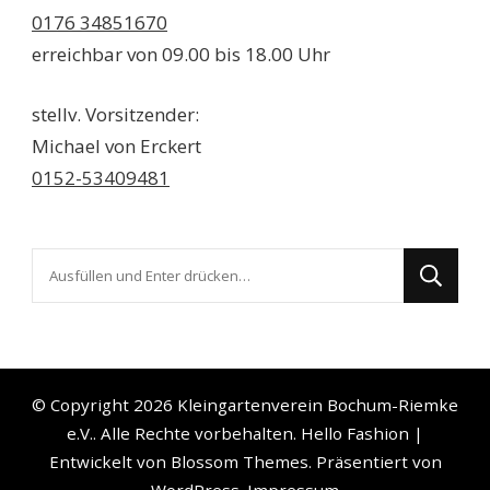
0176 34851670
erreichbar von 09.00 bis 18.00 Uhr
stellv. Vorsitzender:
Michael von Erckert
0152-53409481
Suchst
du
nach
etwas?
© Copyright 2026
Kleingartenverein Bochum-Riemke
e.V.
. Alle Rechte vorbehalten.
Hello Fashion |
Entwickelt von
Blossom Themes
. Präsentiert von
WordPress
.
Impressum