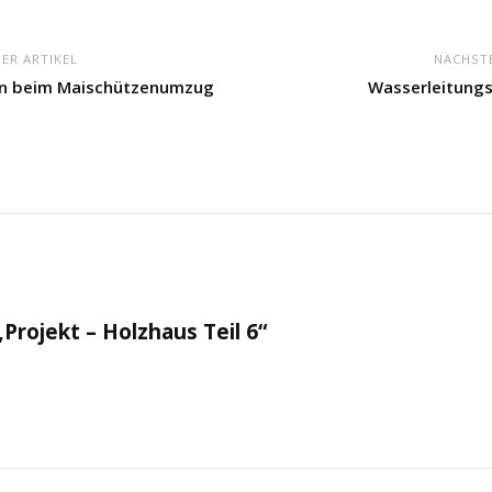
ER ARTIKEL
NÄCHSTE
in beim Maischützenumzug
Wasserleitung
„Projekt – Holzhaus Teil 6“