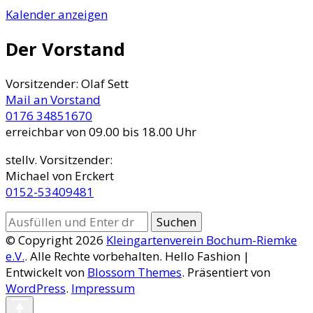
Kalender anzeigen
Der Vorstand
Vorsitzender: Olaf Sett
Mail an Vorstand
0176 34851670
erreichbar von 09.00 bis 18.00 Uhr
stellv. Vorsitzender:
Michael von Erckert
0152-53409481
Suchst
du
© Copyright 2026
Kleingartenverein Bochum-Riemke
nach
e.V.
. Alle Rechte vorbehalten.
Hello Fashion |
etwas?
Entwickelt von
Blossom Themes
. Präsentiert von
WordPress
.
Impressum