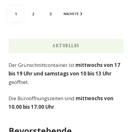
Seitennummerierung
SEITE
SEITE
SEITE
1
2
3
NÄCHSTE
der
Beiträge
AKTUELLES
Der Grünschnittcontainer ist
mittwochs von 17
bis 19 Uhr und samstags von 10 bis 13 Uhr
geöffnet.
Die Büroöffnungszeiten sind
mittwochs von
10.00 bis 17.00 Uhr
.
Bevorstehende