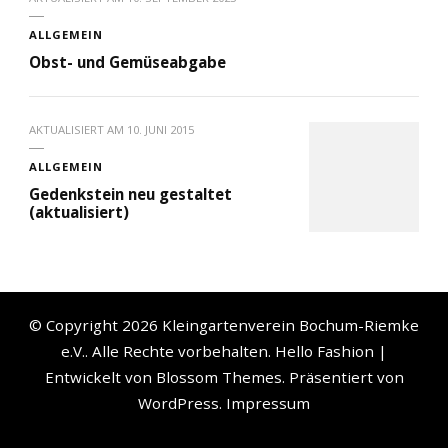
ALLGEMEIN
Obst- und Gemüseabgabe
AKTUALISIERT AM
10. JUNI 2015
ALLGEMEIN
Gedenkstein neu gestaltet
(aktualisiert)
© Copyright 2026
Kleingartenverein Bochum-Riemke
e.V.
. Alle Rechte vorbehalten.
Hello Fashion |
Entwickelt von
Blossom Themes
. Präsentiert von
WordPress
.
Impressum