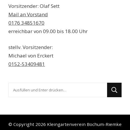
Vorsitzender: Olaf Sett
Mail an Vorstand
0176 34851670
erreichbar von 09.00 bis 18.00 Uhr
stellv. Vorsitzender:
Michael von Erckert
0152-53409481
Suchst
du
nach
etwas?
© Copyright 2026
Kleingartenverein Bochum-Riemke