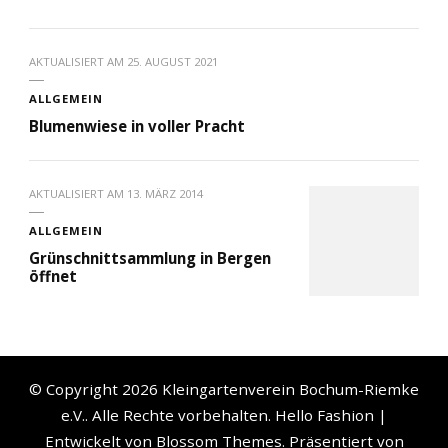
AKTUALISIERT AM
25. AUGUST 2021
ALLGEMEIN
Blumenwiese in voller Pracht
AKTUALISIERT AM
13. MÄRZ 2014
ALLGEMEIN
Grünschnittsammlung in Bergen
öffnet
© Copyright 2026
Kleingartenverein Bochum-Riemke
e.V.
. Alle Rechte vorbehalten.
Hello Fashion |
Entwickelt von
Blossom Themes
. Präsentiert von