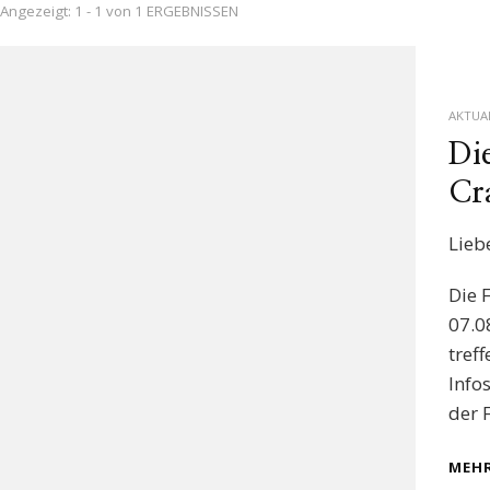
Angezeigt: 1 - 1 von 1 ERGEBNISSEN
AKTUA
Di
Cr
Lieb
Die 
07.0
tref
Info
der 
MEHR