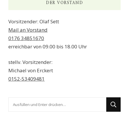
DER VORSTAND
Vorsitzender: Olaf Sett
Mail an Vorstand
0176 34851670
erreichbar von 09.00 bis 18.00 Uhr
stellv. Vorsitzender:
Michael von Erckert
0152-53409481
Suchst
du
nach
etwas?