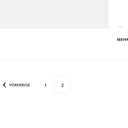
…
MEHR
Seitennummerierung
SEITE
SEITE
1
2
VORHERIGE
der
Beiträge