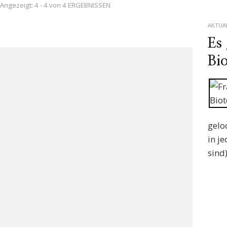
Angezeigt: 4 - 4 von 4 ERGEBNISSEN
AKTUA
Es
Bi
gelo
in j
sind