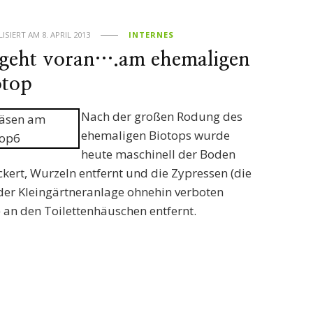
LISIERT AM
8. APRIL 2013
INTERNES
 geht voran….am ehemaligen
otop
Nach der großen Rodung des
ehemaligen Biotops wurde
heute maschinell der Boden
ckert, Wurzeln entfernt und die Zypressen (die
eder Kleingärtneranlage ohnehin verboten
) an den Toilettenhäuschen entfernt.